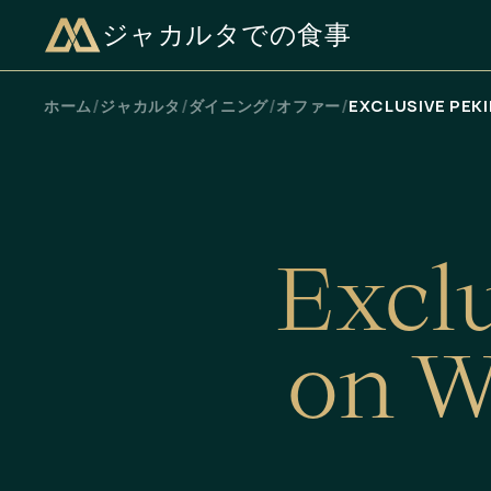
ジャカルタでの食事
空室状況を確認
/
/
/
/
ホーム
ジャカルタ
ダイニング
オファー
EXCLUSIVE PEK
E
x
c
l
o
n