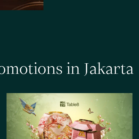
o
m
o
t
i
o
n
s
i
n
J
a
k
a
r
t
a