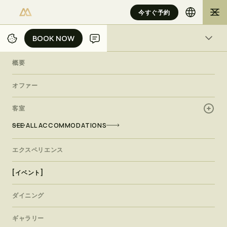
今すぐ予約
BOOK NOW
BOOK NOW
イベント
概要
ホテル・ムリアのイベント
オファー
ア
イ
コ
ニ
ッ
ク
・
モ
ー
メ
ン
ト
客室
卓
越
し
た
作
り
SEE ALL ACCOMMODATIONS
街の中心に位置するホテル・ムリアの会議室とイベントスペー
エクスペリエンス
スは、結婚式、重要な会議、会議、プライベートディナー、企
業のカクテルイベント、ファッションパーティーに最適な会場
です。プロのプランナーと料理の専門家からなるチームが、あ
[イベント]
らゆるイベントの成功をお約束します。
the meeting rooms and event spaces at Hotel Mulia offer
ダイニング
the perfect venues for weddings, important meetings,
conferences, private dinners, corporate cocktail events,
ギャラリー
and fashion galas. A team of professional planners and