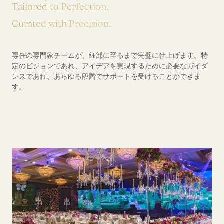
T
a
i
l
o
r
e
d
t
o
P
e
r
f
e
c
t
i
o
n
,
C
u
r
a
t
e
d
w
i
t
h
P
r
e
c
i
s
i
o
n
.
専任の専門家チームが、細部に至るまで完璧に仕上げます。特
定のビジョンであれ、アイデアを実現するために必要なガイダ
ンスであれ、あらゆる段階でサポートを受けることができま
す。