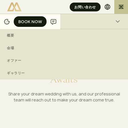
お問い合わせ
BOOK NOW
BOOK NOW
概要
概要
/
/
/
ホーム
バリ
結婚式
提案依頼書
会場
オファー
Y
o
u
r
D
r
e
a
m
W
e
d
d
i
n
g
ギャラリー
A
w
a
i
t
s
Share your dream wedding with us, and our professional
team will reach out to make your dream come true.