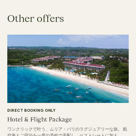
O
t
h
e
r
o
f
f
e
r
s
DIRECT BOOKING ONLY
Hotel & Flight Package
ワンクリックで叶う、ムリア・バリのラグジュアリーな旅。 航
空券とご宿泊を一度の予約で手配し、ベストレートに加え、