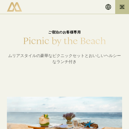
ご宿泊のお客様専用
P
i
c
n
i
c
b
y
t
h
e
B
e
a
c
h
ムリアスタイルの豪華なピクニックセットとおいしいヘルシー
なランチ付き