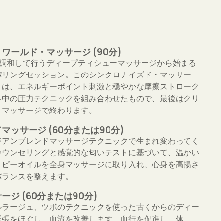
ワールド・マッサージ (90分)
が調和して行うディープティシューマッサージから始まる
パリングセッション。このシンクロナイズド・マッサー
トは、エネルギーポイント刺激と穏やかな摩擦ストローク
界中の圧力テクニックを組み合わせたもので、最後はクリ
・マッサージで終わります。
マッサージ (60分または90分)
ジアンブレンドマッサージテクニックで生まれ変わってく
カウンセリングと感覚的な匂いテストに基づいて、温かい
ラピーオイルを全身マッサージに取り入れ、心身を高揚さ
バランスを整えます。
ジ (60分または90分)
ルラージュ、ツボのテクニックを使った古くからのディー
緊張をほぐし、血流を改善します。血行を促進し、体、