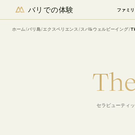
バリでの体験
空室状況を確認
ファミリ
/
/
/
/
ホーム
バリ島
エクスペリエンス
スパ&ウェルビーイング
T
T
h
セラピューティッ