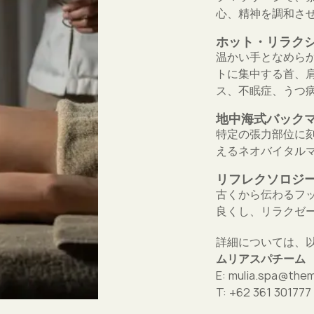
心、精神を調和さ
ホット・リラクシ
温かい手となめら
トに集中する首、
ス、不眠症、うつ
地中海式バックマッ
特定の張力部位に
えるネオバイタル
リフレクソロジー (
古くから伝わるフ
良くし、リラクゼ
詳細については、
ムリアスパチーム
E: mulia.spa@them
T: +62 361 3017