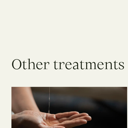
O
t
h
e
r
t
r
e
a
t
m
e
n
t
s