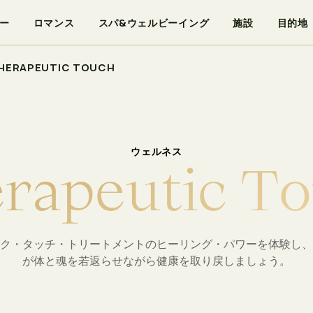
ー
ロマンス
スパ&ウェルビーイング
施設
目的地
HERAPEUTIC TOUCH
ウェルネス
e
r
a
p
e
u
t
i
c
T
o
ク・タッチ・トリートメントのヒーリング・パワーを体験し、
が体と魂を若返らせながら健康を取り戻しましょう。