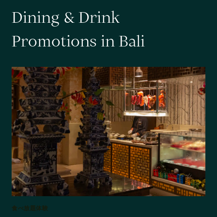
D
i
n
i
n
g
&
D
r
i
n
k
P
r
o
m
o
t
i
o
n
s
i
n
B
a
l
i
食べ放題体験