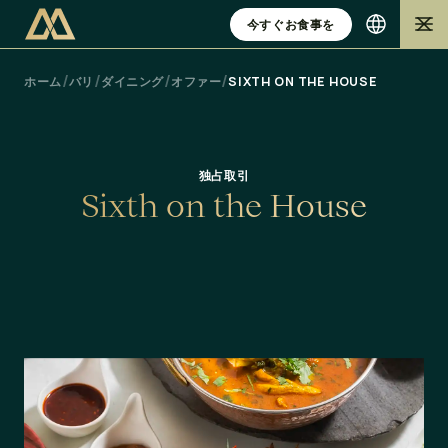
今すぐお食事を
/
/
/
/
ホーム
バリ
ダイニング
オファー
SIXTH ON THE HOUSE
独占取引
S
i
x
t
h
o
n
t
h
e
H
o
u
s
e