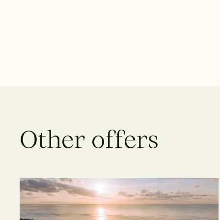
O
t
h
e
r
o
f
f
e
r
s