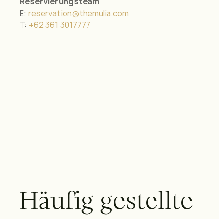
Reservierungsteam
E:
reservation@themulia.com
T:
+62 361 3017777
H
ä
u
f
i
g
g
e
s
t
e
l
l
t
e