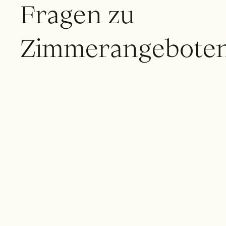
F
r
a
g
e
n
z
u
Z
i
m
m
e
r
a
n
g
e
b
o
t
e