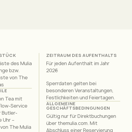
HSTÜCK
ZEITRAUM DES AUFENTHALTS
äste des Mulia
Für jeden Aufenthalt im Jahr
unge bzw.
2026
äste von The
Sperrdaten gelten bei
as
besonderen Veranstaltungen,
ILE
Festlichkeiten und Feiertagen.
on Tea mit
ALLGEMEINE
Flow-Service
GESCHÄFTSBEDINGUNGEN
 Butler-
Gültig nur für Direktbuchungen
e Uhr –
über themulia.com. Mit
 von The Mulia
Abschluss einer Reservierung