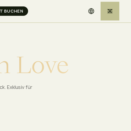
h
L
o
v
e
k. Exklusiv für