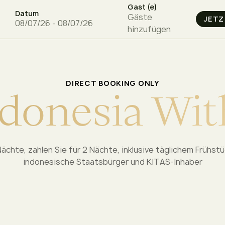
Gast (e)
Datum
Gäste
hinzufügen
DIRECT BOOKING ONLY
d
o
n
e
s
i
a
W
i
t
Nächte, zahlen Sie für 2 Nächte, inklusive täglichem Frühstüc
indonesische Staatsbürger und KITAS-Inhaber