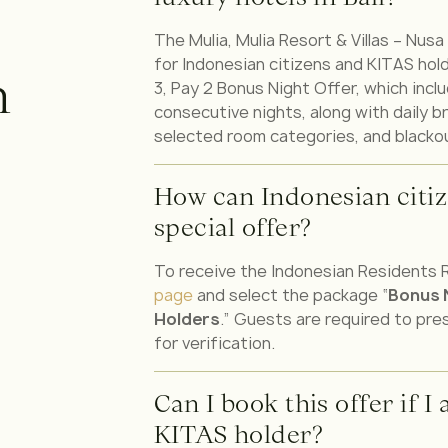
The Mulia, Mulia Resort & Villas – Nusa
for Indonesian citizens and KITAS hold
n
3, Pay 2 Bonus Night Offer, which inc
consecutive nights, along with daily b
selected room categories, and blacko
How can Indonesian citiz
special offer?
To receive the Indonesian Residents 
page
and select the package “
Bonus N
Holders
.” Guests are required to pres
for verification.
Can I book this offer if I
KITAS holder?