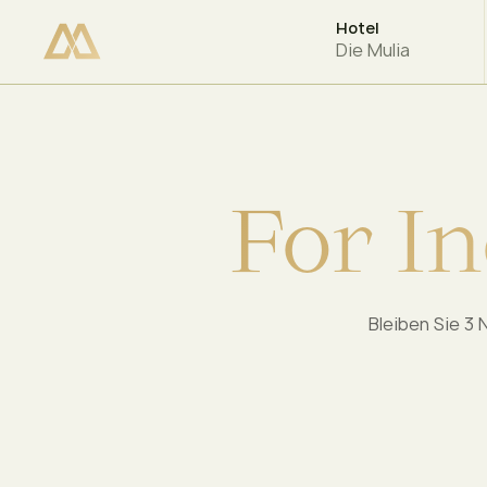
Hotel
VERFÜGBARKEIT PRÜFEN
Die Mulia
F
o
r
I
n
Bleiben Sie 3 