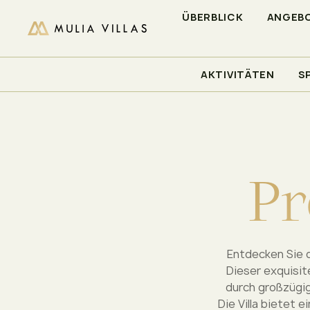
ÜBERBLICK
ANGEB
VERFÜGBARKEIT PRÜFEN
AKTIVITÄTEN
S
/
/
/
ZUHAUSE
VILLEN IN MULIA
UNTERKÜNFTE
PRESIDE
P
r
Entdecken Sie di
Dieser exquisit
durch großzügi
Die Villa bietet