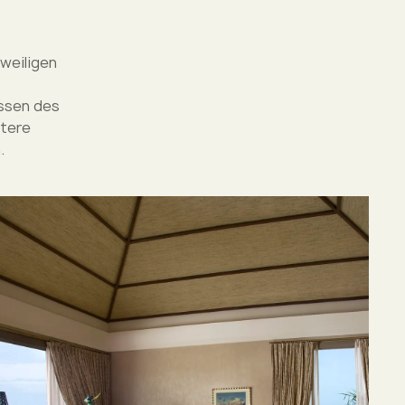
eweiligen
essen des
itere
.