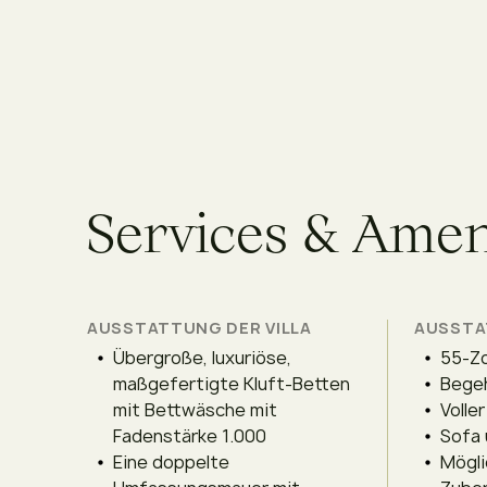
S
e
r
v
i
c
e
s
&
A
m
e
AUSSTATTUNG DER VILLA
AUSSTA
Übergroße, luxuriöse,
55-Zo
maßgefertigte Kluft-Betten
Begeh
mit Bettwäsche mit
Volle
Fadenstärke 1.000
Sofa 
Eine doppelte
Mögli