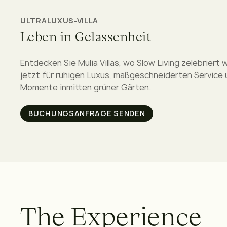
ULTRALUXUS-VILLA
Leben in Gelassenheit
Entdecken Sie Mulia Villas, wo Slow Living zelebriert 
jetzt für ruhigen Luxus, maßgeschneiderten Service 
Momente inmitten grüner Gärten.
BUCHUNGSANFRAGE SENDEN
T
h
e
E
x
p
e
r
i
e
n
c
e