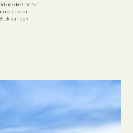
nd um die Uhr zur
um und einen
lick auf den
.