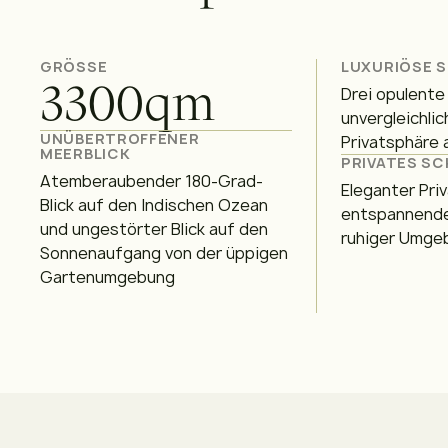
GRÖSSE
LUXURIÖSE S
3300
qm
Drei opulente
unvergleichli
UNÜBERTROFFENER
Privatsphäre 
MEERBLICK
PRIVATES S
Atemberaubender 180-Grad-
Eleganter Priv
Blick auf den Indischen Ozean
entspannend
und ungestörter Blick auf den
ruhiger Umge
Sonnenaufgang von der üppigen
Gartenumgebung