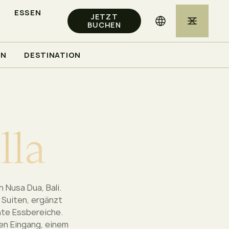
ESSEN
JETZT
BUCHEN
EN
DESTINATION
i
l
l
a
n Nusa Dua, Bali.
 Suiten, ergänzt
te Essbereiche.
en Eingang, einem