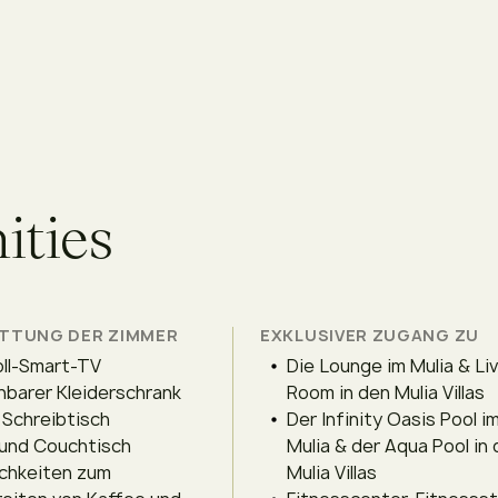
n
i
t
i
e
s
TTUNG DER ZIMMER
EXKLUSIVER ZUGANG ZU
ll-Smart-TV
Die Lounge im Mulia & Li
barer Kleiderschrank
Room in den Mulia Villas
r Schreibtisch
Der Infinity Oasis Pool i
und Couchtisch
Mulia & der Aqua Pool in
chkeiten zum
Mulia Villas