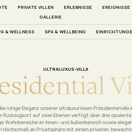
OTE
PRIVATE VILLEN
ERLEBNISSE
EREIGNISSE
GALLERIE
PA & WELLNESS
SPA & WELLBEING
EINRICHTUNG
NTIAL VILLA
ULTRALUXUS-VILLA
e
s
i
d
e
n
t
i
a
l
V
e ruhige Eleganz unserer ultraluxuriösen Präsidentenvilla i
e Rückzugsort auf zwei Ebenen verfügt über drei opulente
ge Wohnbereiche im Innen- und Außenbereich sowie elegan
 ein Höchstmaß an Privatsphäre mit einem privaten, bewacht