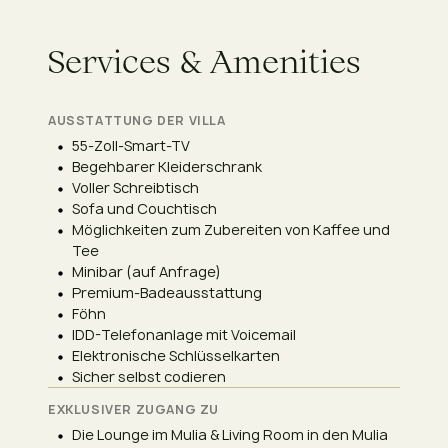
S
e
r
v
i
c
e
s
&
A
m
e
n
i
t
i
e
s
AUSSTATTUNG DER VILLA
55-Zoll-Smart-TV
Begehbarer Kleiderschrank
Voller Schreibtisch
Sofa und Couchtisch
Möglichkeiten zum Zubereiten von Kaffee und
Tee
Minibar (auf Anfrage)
Premium-Badeausstattung
Föhn
IDD-Telefonanlage mit Voicemail
Elektronische Schlüsselkarten
Sicher selbst codieren
EXKLUSIVER ZUGANG ZU
Die Lounge im Mulia & Living Room in den Mulia