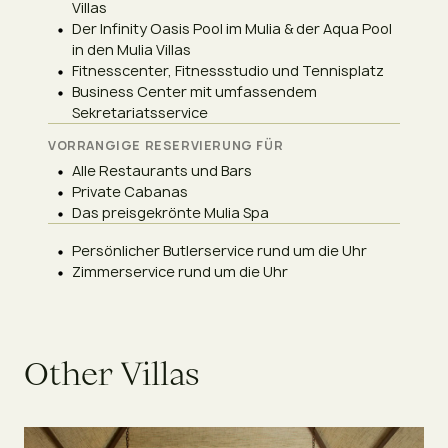
Villas
Der Infinity Oasis Pool im Mulia & der Aqua Pool
in den Mulia Villas
Fitnesscenter, Fitnessstudio und Tennisplatz
Business Center mit umfassendem
Sekretariatsservice
VORRANGIGE RESERVIERUNG FÜR
Alle Restaurants und Bars
Private Cabanas
Das preisgekrönte Mulia Spa
Persönlicher Butlerservice rund um die Uhr
Zimmerservice rund um die Uhr
O
t
h
e
r
V
i
l
l
a
s