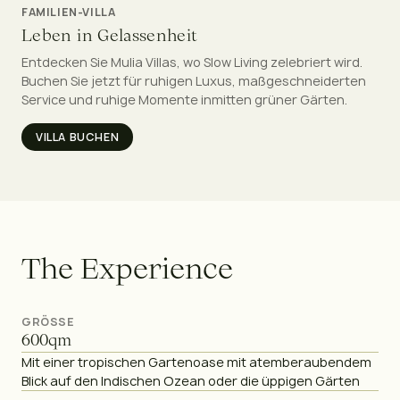
FAMILIEN-VILLA
Leben in Gelassenheit
Entdecken Sie Mulia Villas, wo Slow Living zelebriert wird.
Buchen Sie jetzt für ruhigen Luxus, maßgeschneiderten
Service und ruhige Momente inmitten grüner Gärten.
VILLA BUCHEN
T
h
e
E
x
p
e
r
i
e
n
c
e
GRÖSSE
600
qm
Mit einer tropischen Gartenoase mit atemberaubendem
Blick auf den Indischen Ozean oder die üppigen Gärten