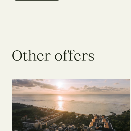
O
t
h
e
r
o
f
f
e
r
s